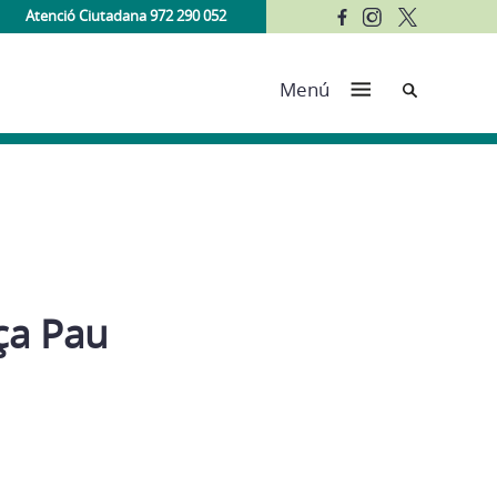
Atenció Ciutadana 972 290 052
Cerca
Menú
ça Pau