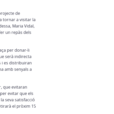
projecte de
tornar a visitar la
ldessa, Maria Vidal,
fer un repàs dels
aça per donar-li
ue serà indirecta
 i es distribuiran
ona amb senyals a
r, que evitaran
 per evitar que els
la seva satisfacció
etirarà el pròxim 15