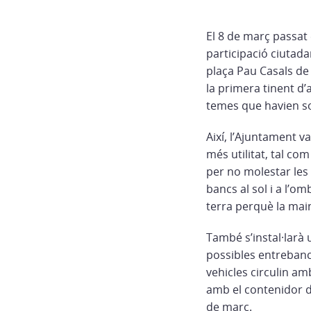
El 8 de març passat 
participació ciutada
plaça Pau Casals de 
la primera tinent d’
temes que havien sor
Així, l’Ajuntament v
més utilitat, tal co
per no molestar les c
bancs al sol i a l’o
terra perquè la mai
També s’instal·larà 
possibles entrebancs
vehicles circulin am
amb el contenidor de
de març.