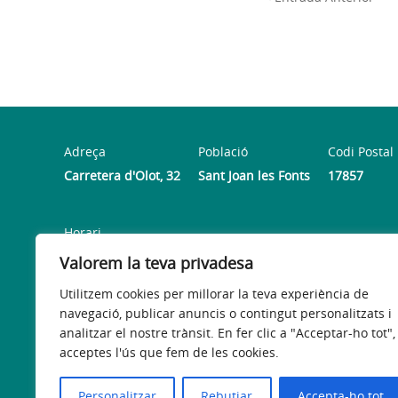
Adreça
Població
Codi Postal
Carretera d'Olot, 32
Sant Joan les Fonts
17857
Horari
De dilluns a divendres de 9 a 14 hores | Del 15 setembre
Valorem la teva privadesa
Utilitzem cookies per millorar la teva experiència de
navegació, publicar anuncis o contingut personalitzats i
analitzar el nostre trànsit. En fer clic a "Acceptar-ho tot",
acceptes l'ús que fem de les cookies.
Avís legal
Política de privacitat
Accessibilitat
Personalitzar
Rebutjar
Accepta-ho tot