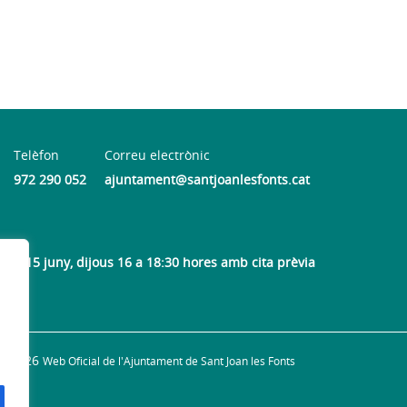
Telèfon
Correu electrònic
972 290 052
ajuntament@santjoanlesfonts.cat
 al 15 juny, dijous 16 a 18:30 hores amb cita prèvia
© 2026
Web Oficial de l'Ajuntament de Sant Joan les Fonts