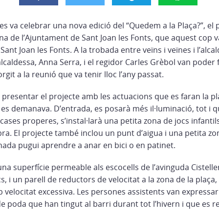
es va celebrar una nova edició del “Quedem a la Plaça?”, el 
na de l’Ajuntament de Sant Joan les Fonts, que aquest cop va 
Sant Joan les Fonts.
A la trobada entre veïns i veïnes i l’alca
alcaldessa, Anna Serra, i el regidor Carles Grèbol van poder 
git a la reunió que va tenir lloc l’any passat.
a presentar el projecte amb les actuacions que es faran la pl
m es demanava. D’entrada, es posarà més il·luminació, tot i q
ases properes, s’instal·larà una petita zona de jocs infantils
mbra. El projecte també inclou un punt d’aigua i una petita z
nada pugui aprendre a anar en bici o en patinet.
una superfície permeable als escocells de l’avinguda Cistelle
, i un parell de reductors de velocitat a la zona de la plaça,
b velocitat excessiva. Les persones assistents van expressar 
 poda que han tingut al barri durant tot l’hivern i que es r