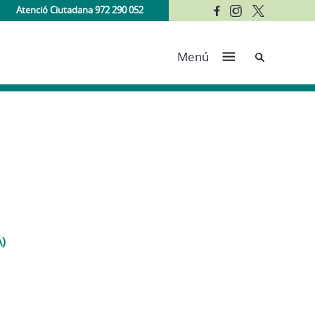
Atenció Ciutadana 972 290 052
Cerca
Menú
A)