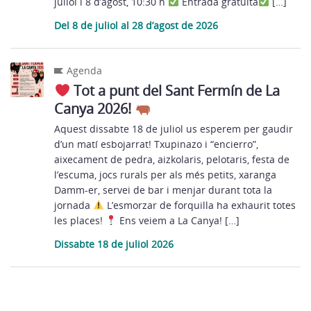
juliol i 8 d’agost, 10:30 h
Entrada gratuïta
[…]
Del 8 de juliol al 28 d’agost de 2026
Agenda
Tot a punt del Sant Fermín de La
Canya 2026!
Aquest dissabte 18 de juliol us esperem per gaudir
d’un matí esbojarrat! Txupinazo i “encierro”,
aixecament de pedra, aizkolaris, pelotaris, festa de
l’escuma, jocs rurals per als més petits, xaranga
Damm-er, servei de bar i menjar durant tota la
jornada
L’esmorzar de forquilla ha exhaurit totes
les places!
Ens veiem a La Canya! […]
Dissabte 18 de juliol 2026