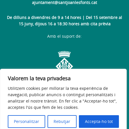
ajuntament@santjoanlesfonts.cat
De dilluns a divendres de 9 a 14 hores | Del 15 setembre al
15 juny, dijous 16 a 18:30 hores amb cita prèvia
Amb el suport de:
Valorem la teva privadesa
Utilitzem cookies per millorar la teva experiència de
navegació, publicar anuncis o contingut personalitzats i
analitzar el nostre trànsit. En fer clic a "Acceptar-ho tot",
acceptes l'ús que fem de les cookies.
Avís legal
Política de privacitat
Accessibilitat
© 2026
Web Oficial de l'Ajuntament de Sant Joan les Fonts
Personalitzar
Rebutjar
Accepta-ho tot