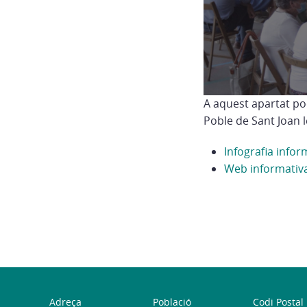
A aquest apartat pod
Poble de Sant Joan l
Infografia infor
Web informativ
Adreça
Població
Codi Postal