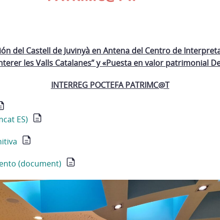
n del Castell de Juvinyà en Antena del Centro de Interpretac
nterer les Valls Catalanes” y «Puesta en valor patrimonial D
INTERREG POCTEFA PATRIMC@T
mcat ES)
itiva
iento (document)