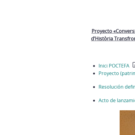
Proyecto «Conversió
d’Història Transfro
Inici POCTEFA
Proyecto (patri
Resolución defin
Acto de lanzam