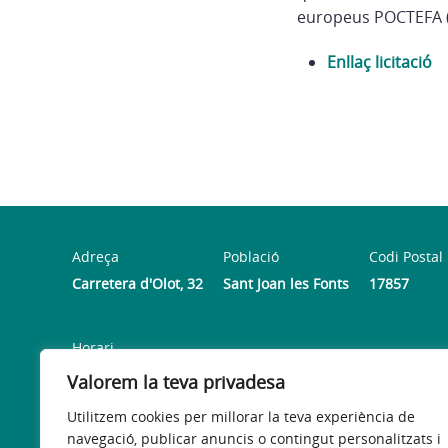
europeus POCTEFA (
Enllaç licitació
Adreça
Població
Codi Postal
Carretera d'Olot, 32
Sant Joan les Fonts
17857
Horari
De dilluns a divendres de 9 a 14 hores | Del 15 setembre
Valorem la teva privadesa
Utilitzem cookies per millorar la teva experiència de
navegació, publicar anuncis o contingut personalitzats i