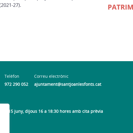
2021-27).
Telèfon
Correu electrònic
972 290 052
ajuntament@santjoanlesfonts.cat
 al 15 juny, dijous 16 a 18:30 hores amb cita prèvia