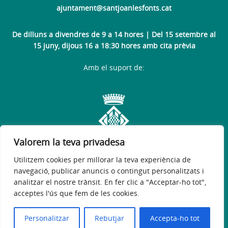
ajuntament@santjoanlesfonts.cat
De dilluns a divendres de 9 a 14 hores | Del 15 setembre al
15 juny, dijous 16 a 18:30 hores amb cita prèvia
Amb el suport de:
Valorem la teva privadesa
Utilitzem cookies per millorar la teva experiència de
navegació, publicar anuncis o contingut personalitzats i
analitzar el nostre trànsit. En fer clic a "Acceptar-ho tot",
acceptes l'ús que fem de les cookies.
Avís legal
Política de privacitat
Accessibilitat
© 2026
Web Oficial de l'Ajuntament de Sant Joan les Fonts
Personalitzar
Rebutjar
Accepta-ho tot